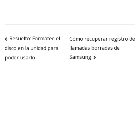
Navegación
Resuelto: Formatee el
Cómo recuperar registro de
llamadas borradas de
disco en la unidad para
de
Samsung
poder usarlo
entradas