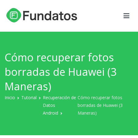
Ir
al
contenido
FunDatos
Experto en Recuperación de Datos
Cómo recuperar fotos
borradas de Huawei (3
Maneras)
Inicio
Tutorial
Recuperación de
Cómo recuperar fotos
Datos
borradas de Huawei (3
Android
Maneras)